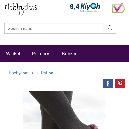
Zoeke
Winkel
Patronen
Boeken
Hobbydoos.nl
Patroon