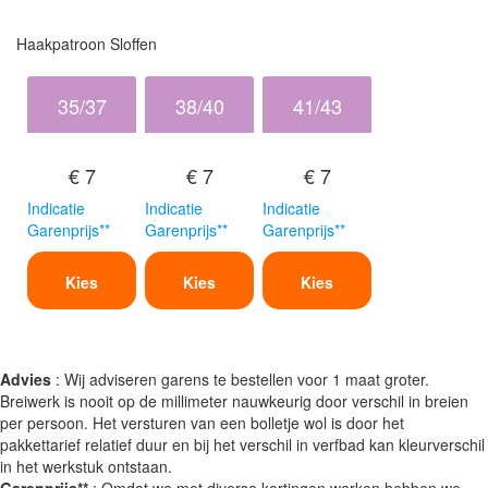
Haakpatroon Sloffen
35/37
38/40
41/43
€ 7
€ 7
€ 7
Indicatie
Indicatie
Indicatie
Garenprijs**
Garenprijs**
Garenprijs**
Kies
Kies
Kies
Advies
: Wij adviseren garens te bestellen voor 1 maat groter.
Breiwerk is nooit op de millimeter nauwkeurig door verschil in breien
per persoon. Het versturen van een bolletje wol is door het
pakkettarief relatief duur en bij het verschil in verfbad kan kleurverschil
in het werkstuk ontstaan.
Garenprijs**
: Omdat we met diverse kortingen werken hebben we