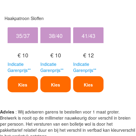
Haakpatroon Sloffen
35/37
38/40
41/43
€ 10
€ 10
€ 12
Indicatie
Indicatie
Indicatie
Garenprijs**
Garenprijs**
Garenprijs**
Kies
Kies
Kies
Advies
: Wij adviseren garens te bestellen voor 1 maat groter.
Breiwerk is nooit op de millimeter nauwkeurig door verschil in breien
per persoon. Het versturen van een bolletje wol is door het
pakkettarief relatief duur en bij het verschil in verfbad kan kleurverschil
in het werkstuk ontstaan.