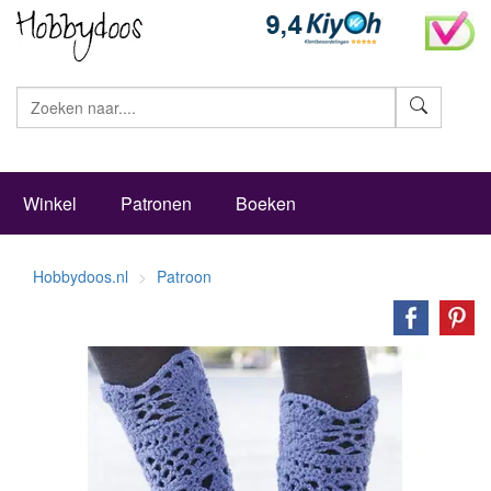
Zoeke
Winkel
Patronen
Boeken
Hobbydoos.nl
Patroon