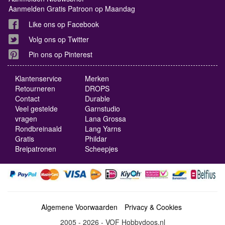
Aanmelden Gratis Patroon op Maandag
Like ons op Facebook
Volg ons op Twitter
Pin ons op Pinterest
Klantenservice
Merken
Retourneren
DROPS
Contact
Durable
Veel gestelde
Garnstudio
vragen
Lana Grossa
Rondbreinaald
Lang Yarns
Gratis
Phildar
Breipatronen
Scheepjes
Algemene Voorwaarden
Privacy & Cookies
2005 - 2026 - VOF Hobbydoos.nl