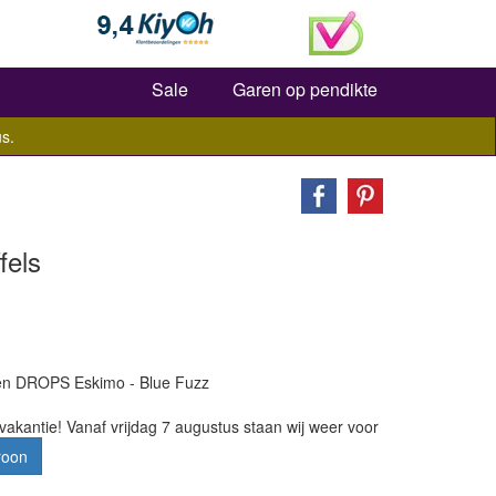
Zoeken
Sale
Garen op pendikte
s.
fels
ren DROPS Eskimo - Blue Fuzz
vakantie! Vanaf vrijdag 7 augustus staan wij weer voor
roon