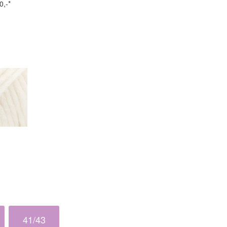
0,-*
41/43