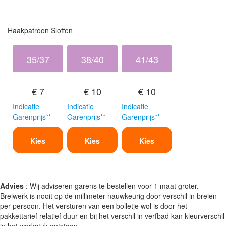
Haakpatroon Sloffen
35/37
38/40
41/43
€ 7
€ 10
€ 10
Indicatie
Indicatie
Indicatie
Garenprijs**
Garenprijs**
Garenprijs**
Kies
Kies
Kies
Advies
: Wij adviseren garens te bestellen voor 1 maat groter.
Breiwerk is nooit op de millimeter nauwkeurig door verschil in breien
per persoon. Het versturen van een bolletje wol is door het
pakkettarief relatief duur en bij het verschil in verfbad kan kleurverschil
in het werkstuk ontstaan.