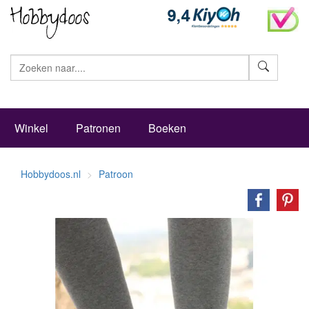
Zoeke
Winkel
Patronen
Boeken
Hobbydoos.nl
Patroon