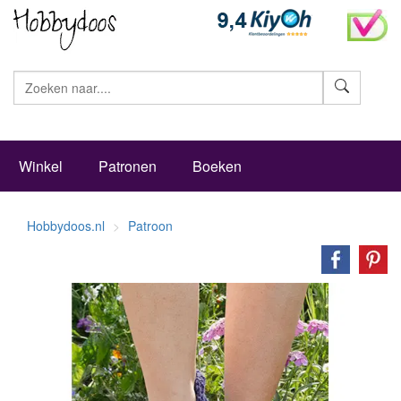
Zoeke
Winkel
Patronen
Boeken
Hobbydoos.nl
Patroon