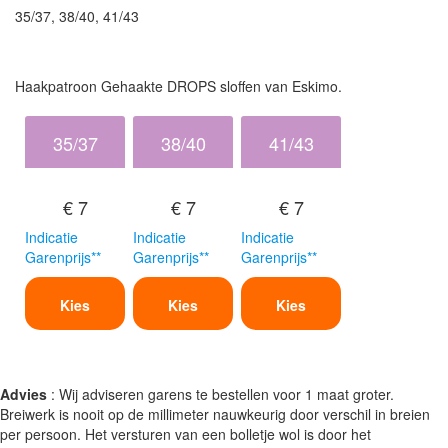
35/37, 38/40, 41/43
Haakpatroon Gehaakte DROPS sloffen van Eskimo.
35/37
38/40
41/43
€ 7
€ 7
€ 7
Indicatie
Indicatie
Indicatie
Garenprijs**
Garenprijs**
Garenprijs**
Kies
Kies
Kies
Advies
: Wij adviseren garens te bestellen voor 1 maat groter.
Breiwerk is nooit op de millimeter nauwkeurig door verschil in breien
per persoon. Het versturen van een bolletje wol is door het