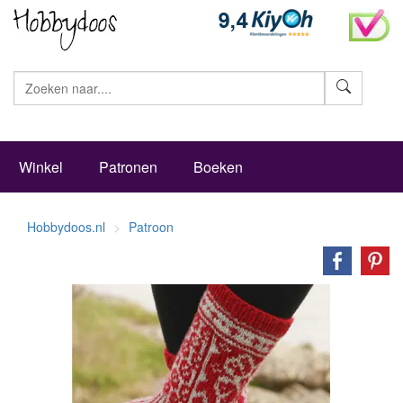
Zoeke
Winkel
Patronen
Boeken
Hobbydoos.nl
Patroon