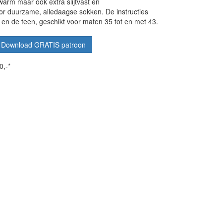
 warm maar ook extra slijtvast en
r duurzame, alledaagse sokken. De instructies
l en de teen, geschikt voor maten 35 tot en met 43.
Download GRATIS patroon
0,-*