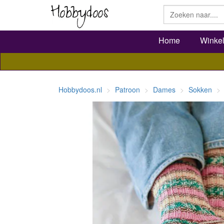
Home
Winke
Hobbydoos.nl
Patroon
Dames
Sokken