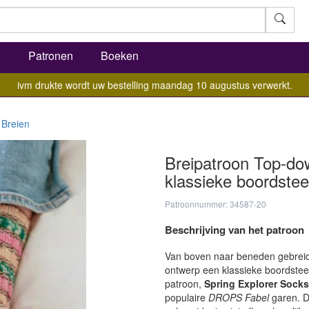
l
Patronen
Boeken
ivm drukte wordt uw bestelling maandag 10 augustus verwerkt.
Breien
Breipatroon Top-do
klassieke boordste
Patroonnummer: 34587-20
Beschrijving van het patroon
Van boven naar beneden gebreid 
ontwerp een klassieke boordsteek
patroon,
Spring Explorer Sock
populaire
DROPS Fabel
garen. D