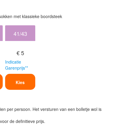
sokken met klassieke boordsteek
41/43
€ 5
Indicatie
Garenprijs**
Kies
ien per persoon. Het versturen van een bolletje wol is
or de definitieve prijs.