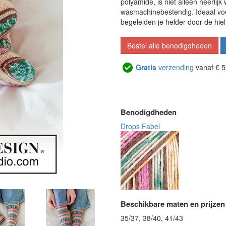
polyamide, is niet alleen heerlijk
wasmachinebestendig. Ideaal voo
begeleiden je helder door de hie
Bestel alle benodigdheden
Gratis
verzending
vanaf € 5
Benodigdheden
Drops Fabel
Beschikbare maten en prijzen
35/37, 38/40, 41/43