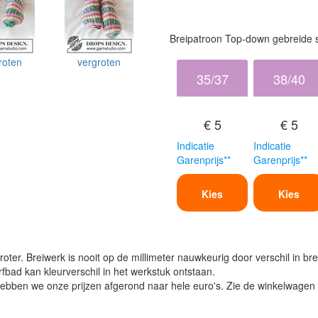
Breipatroon Top-down gebreide 
roten
vergroten
35/37
38/40
€ 5
€ 5
Indicatie
Indicatie
Garenprijs**
Garenprijs**
Kies
Kies
oter. Breiwerk is nooit op de millimeter nauwkeurig door verschil in bre
verfbad kan kleurverschil in het werkstuk ontstaan.
ben we onze prijzen afgerond naar hele euro's. Zie de winkelwagen vo