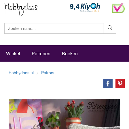
Zoeke
Winkel
Patronen
Boeken
Hobbydoos.nl
Patroon