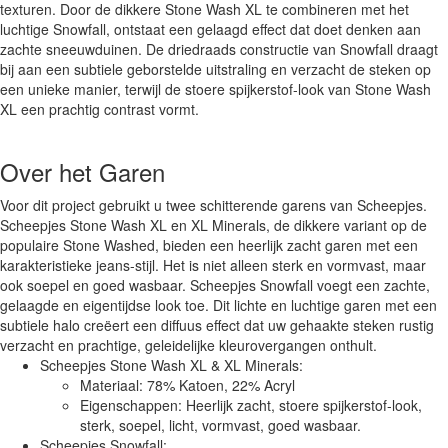
texturen. Door de dikkere Stone Wash XL te combineren met het
luchtige Snowfall, ontstaat een gelaagd effect dat doet denken aan
zachte sneeuwduinen. De driedraads constructie van Snowfall draagt
bij aan een subtiele geborstelde uitstraling en verzacht de steken op
een unieke manier, terwijl de stoere spijkerstof-look van Stone Wash
XL een prachtig contrast vormt.
Over het Garen
Voor dit project gebruikt u twee schitterende garens van Scheepjes.
Scheepjes Stone Wash XL en XL Minerals, de dikkere variant op de
populaire Stone Washed, bieden een heerlijk zacht garen met een
karakteristieke jeans-stijl. Het is niet alleen sterk en vormvast, maar
ook soepel en goed wasbaar. Scheepjes Snowfall voegt een zachte,
gelaagde en eigentijdse look toe. Dit lichte en luchtige garen met een
subtiele halo creëert een diffuus effect dat uw gehaakte steken rustig
verzacht en prachtige, geleidelijke kleurovergangen onthult.
Scheepjes Stone Wash XL & XL Minerals:
Materiaal: 78% Katoen, 22% Acryl
Eigenschappen: Heerlijk zacht, stoere spijkerstof-look,
sterk, soepel, licht, vormvast, goed wasbaar.
Scheepjes Snowfall: