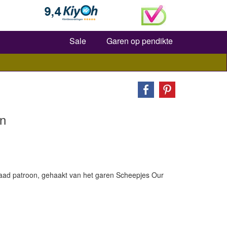
Zoeken
Sale
Garen op pendikte
n
aad patroon, gehaakt van het garen Scheepjes Our