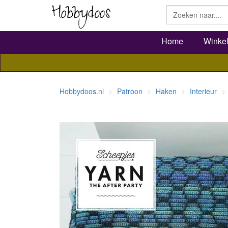
Home
Winke
Hobbydoos.nl
Patroon
Haken
Interieur