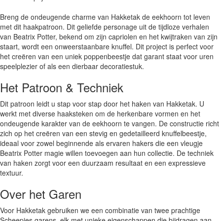
Breng de ondeugende charme van Hakketak de eekhoorn tot leven
met dit haakpatroon. Dit geliefde personage uit de tijdloze verhalen
van Beatrix Potter, bekend om zijn capriolen en het kwijtraken van zijn
staart, wordt een onweerstaanbare knuffel. Dit project is perfect voor
het creëren van een uniek poppenbeestje dat garant staat voor uren
speelplezier of als een dierbaar decoratiestuk.
Het Patroon & Techniek
Dit patroon leidt u stap voor stap door het haken van Hakketak. U
werkt met diverse haaksteken om de herkenbare vormen en het
ondeugende karakter van de eekhoorn te vangen. De constructie richt
zich op het creëren van een stevig en gedetailleerd knuffelbeestje,
ideaal voor zowel beginnende als ervaren hakers die een vleugje
Beatrix Potter magie willen toevoegen aan hun collectie. De techniek
van haken zorgt voor een duurzaam resultaat en een expressieve
textuur.
Over het Garen
Voor Hakketak gebruiken we een combinatie van twee prachtige
Scheepjes garens, elk met unieke eigenschappen die bijdragen aan