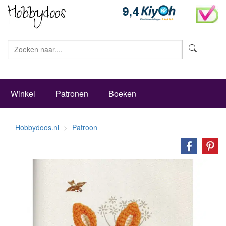
Zoeke
Winkel
Patronen
Boeken
Hobbydoos.nl
Patroon