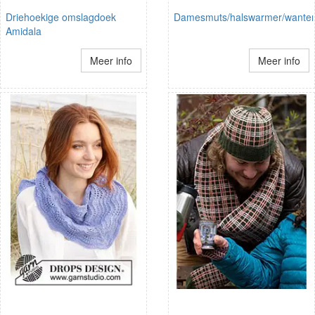
Driehoekige omslagdoek
Damesmuts/halswarmer/wante
Amidala
Meer info
Meer info