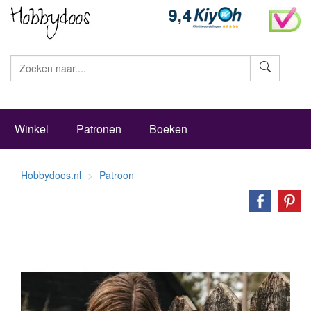
Zoeke
Winkel
Patronen
Boeken
Hobbydoos.nl
Patroon