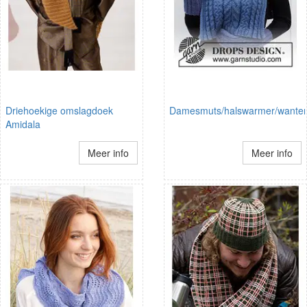
Driehoekige omslagdoek
Damesmuts/halswarmer/wante
Amidala
Meer info
Meer info