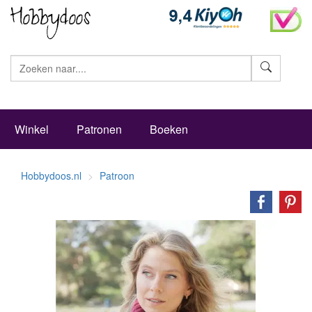
Zoeke
Winkel
Patronen
Boeken
Hobbydoos.nl
Patroon