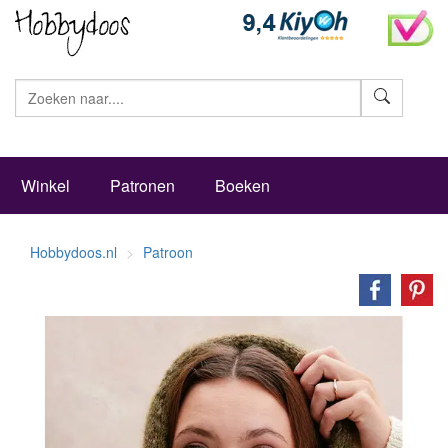
Zoeke
Winkel
Patronen
Boeken
Hobbydoos.nl
Patroon