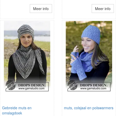
Meer info
Meer info
Gebreide muts en
muts, colsjaal en polswarmers
omslagdoek