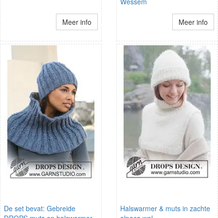
Wessem
Meer info
Meer info
De set bevat: Gebreide
Halswarmer & muts in zachte
DROPS muts en halswarmer
alpaca wol