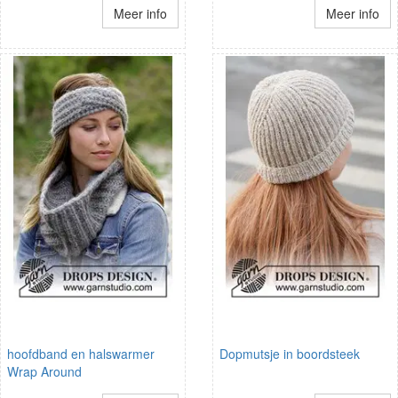
Meer info
Meer info
hoofdband en halswarmer
Dopmutsje in boordsteek
Wrap Around