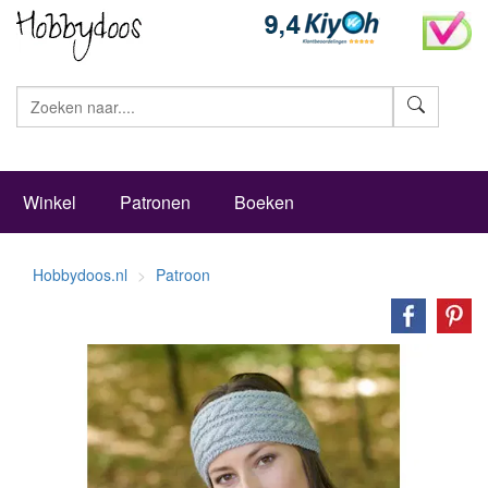
Zoeke
Winkel
Patronen
Boeken
Hobbydoos.nl
Patroon