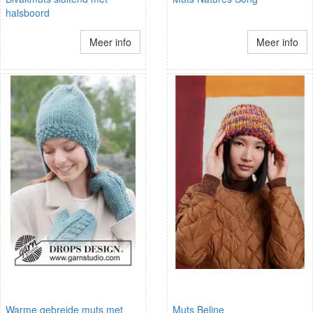
halsboord
Meer info
Meer info
Warme gebreide muts met
Muts Beline