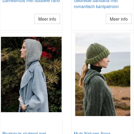
Damesmuts met dubbele rand
Gebreide bandana met
romantisch kantpatroon
Meer info
Meer info
Bivakmuts sluitend met
Muts Natures Song