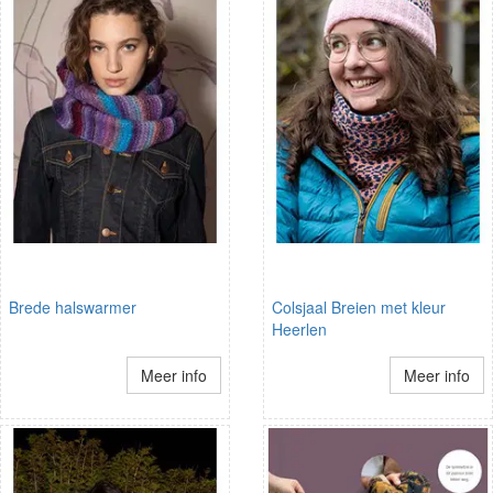
Brede halswarmer
Colsjaal Breien met kleur
Heerlen
Meer info
Meer info