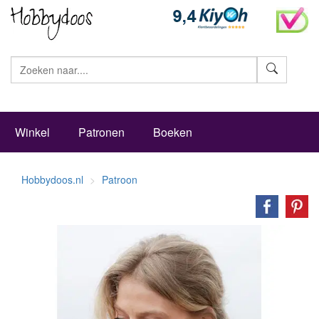
Zoeke
Winkel
Patronen
Boeken
Hobbydoos.nl
Patroon