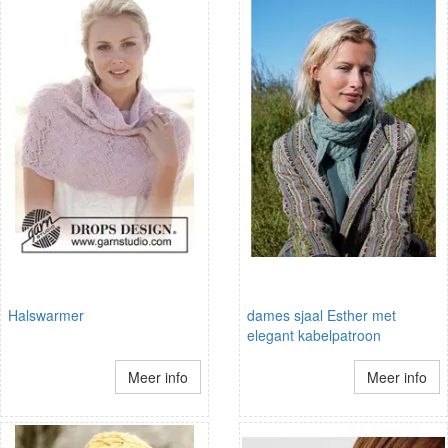
Halswarmer
dames sjaal Esther met
elegant kabelpatroon
Meer info
Meer info