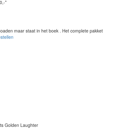
0,-*
loaden maar staat in het boek
. Het complete pakket
estellen
s Golden Laughter