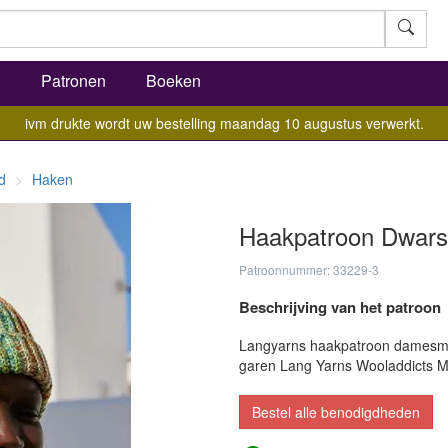
l
Patronen
Boeken
ivm drukte wordt uw bestelling maandag 10 augustus verwerkt.
d
Haken
Haakpatroon Dwars
Patroonnummer: 33229-3
Beschrijving van het patroon
Langyarns haakpatroon damesmu
garen Lang Yarns Wooladdicts 
Bestel alle benodigdheden