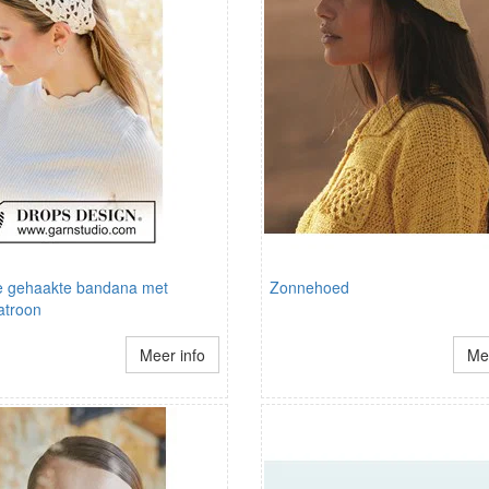
e gehaakte bandana met
Zonnehoed
atroon
Meer info
Mee