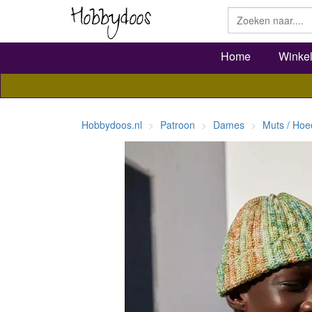
Home
Winke
Hobbydoos.nl
Patroon
Dames
Muts / Hoe