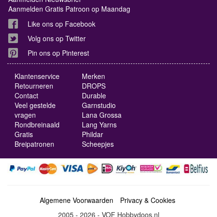
Aanmelden Gratis Patroon op Maandag
Like ons op Facebook
Volg ons op Twitter
Pin ons op Pinterest
Klantenservice
Merken
Retourneren
DROPS
Contact
Durable
Veel gestelde
Garnstudio
vragen
Lana Grossa
Rondbreinaald
Lang Yarns
Gratis
Phildar
Breipatronen
Scheepjes
Algemene Voorwaarden
Privacy & Cookies
2005 - 2026 - VOF Hobbydoos.nl