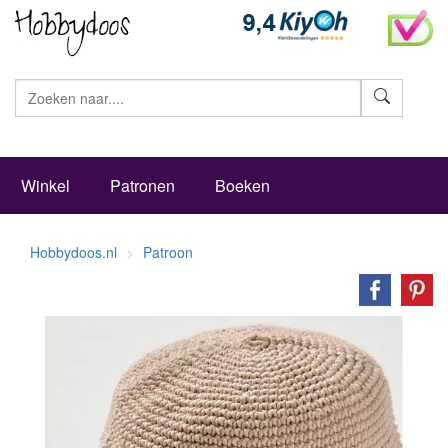
Zoeke
Winkel
Patronen
Boeken
Hobbydoos.nl
Patroon