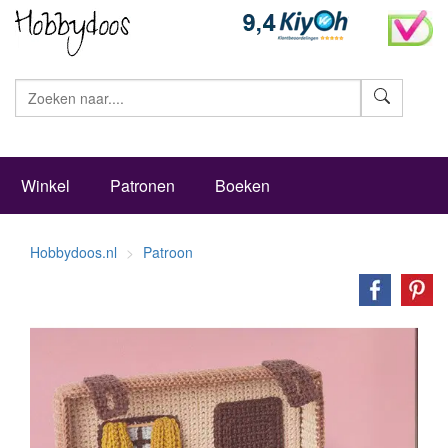
Zoeke
Winkel
Patronen
Boeken
Hobbydoos.nl
Patroon