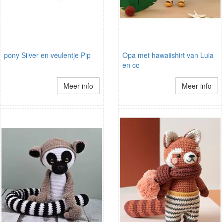
pony Silver en veulentje Pip
Opa met hawaiishirt van Lula
en co
Meer info
Meer info