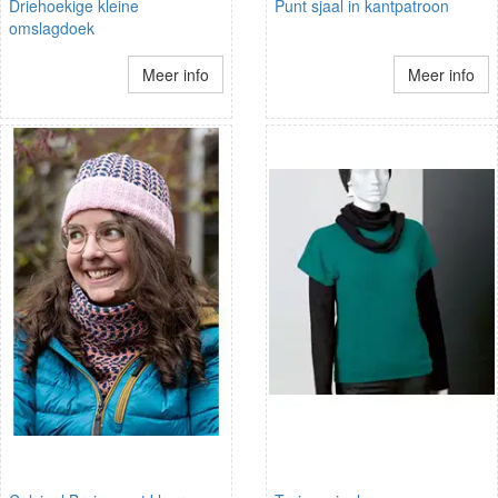
Driehoekige kleine
Punt sjaal in kantpatroon
omslagdoek
Meer info
Meer info