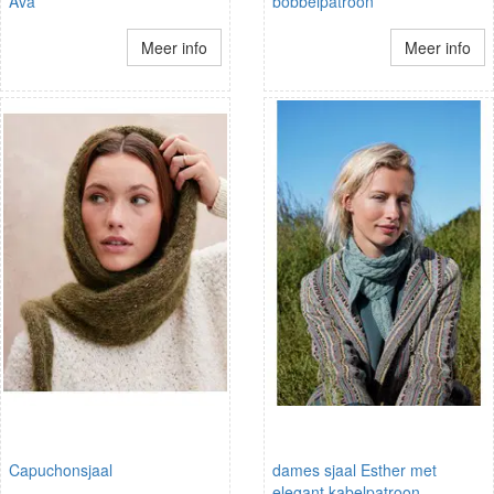
Ava
bobbelpatroon
Meer info
Meer info
Capuchonsjaal
dames sjaal Esther met
elegant kabelpatroon