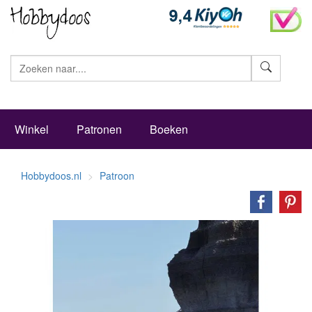
Zoeke
Winkel
Patronen
Boeken
Hobbydoos.nl
Patroon