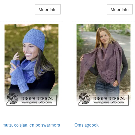
Meer info
Meer info
muts, colsjaal en polswarmers
Omslagdoek