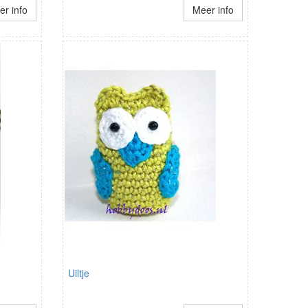
r info
Meer info
Uiltje