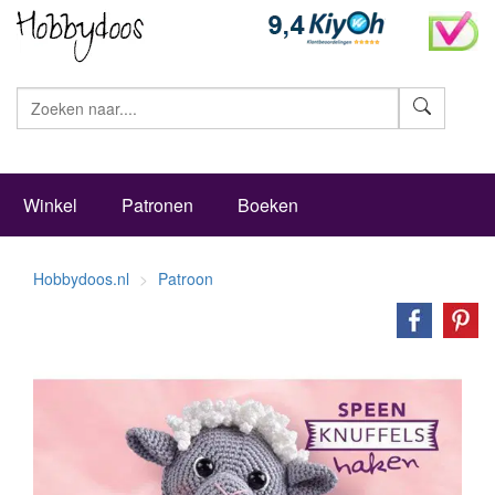
Zoeke
Winkel
Patronen
Boeken
Hobbydoos.nl
Patroon