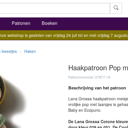
l
Patronen
Boeken
nze webshop is gesloten van vrijdag 24 juli tot en met vrijdag 7 augustu
 beestjes
Haken
Haakpatroon Pop me
Patroonnummer: 27877-19
Beschrijving van het patroon
Lana Grossa haakpatroon meisjes
vrolijke pop met laarsjes is ge
Baby en Ecopuno.
De Lana Grossa Cotone kleuren
door kleur 029 en 051. De Coo