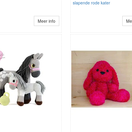
slapende rode kater
Meer info
Mee