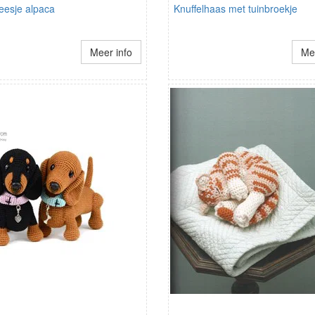
eesje alpaca
Knuffelhaas met tuinbroekje
Meer info
Mee