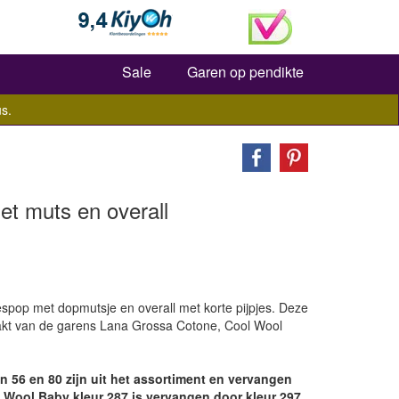
Zoeken
Sale
Garen op pendikte
s.
t muts en overall
pop met dopmutsje en overall met korte pijpjes. Deze
haakt van de garens Lana Grossa Cotone, Cool Wool
 56 en 80 zijn uit het assortiment en vervangen
l Wool Baby kleur 287 is vervangen door kleur 297.