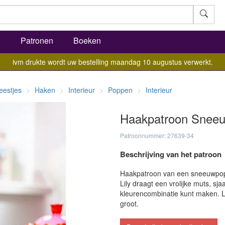
l
Patronen
Boeken
ivm drukte wordt uw bestelling maandag 10 augustus verwerkt.
eestjes
Haken
Interieur
Poppen
Interieur
Haakpatroon Sneeu
Patroonnummer: 27639-34
Beschrijving van het patroon
Haakpatroon van een sneeuwpopj
Lily draagt een vrolijke muts, sja
kleurencombinatie kunt maken. Li
groot.