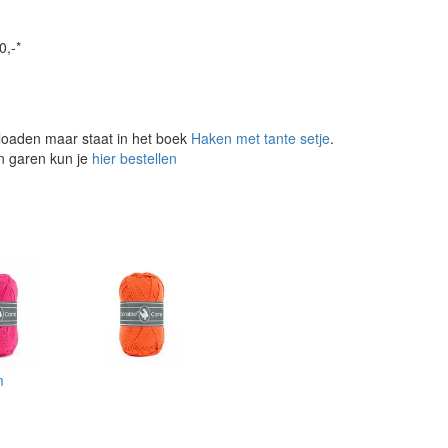
0,-*
loaden maar staat in het boek
Haken met tante setje
.
en garen kun je
hier bestellen
m