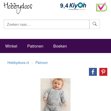
Zoeke
Winkel
Patronen
Boeken
Hobbydoos.nl
Patroon