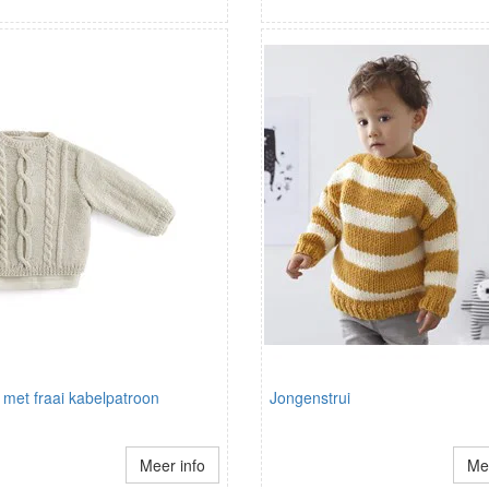
 met fraai kabelpatroon
Jongenstrui
Meer info
Mee