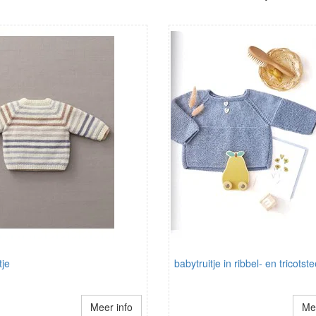
tje
babytruitje in ribbel- en tricotst
Meer info
Mee