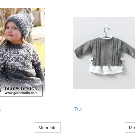
ui
Trui
Meer info
Mee