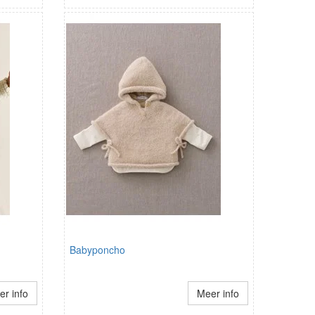
Babyponcho
r info
Meer info