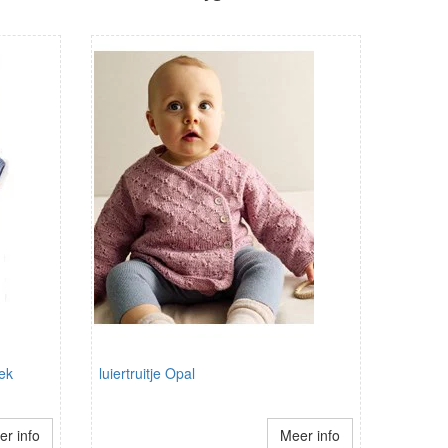
eek
luiertruitje Opal
r info
Meer info