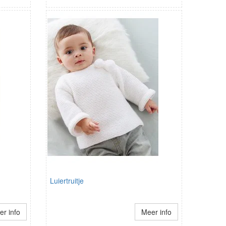
Luiertruitje
r info
Meer info