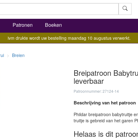
l
Patronen
Boeken
ivm drukte wordt uw bestelling maandag 10 augustus verwerkt.
rui
Breien
Breipatroon Babytru
leverbaar
Patroonnummer: 27124-14
Beschrijving van het patroon
Phildar breipatroon babytruitje e
truitje is gebreid van het garen P
Helaas is dit patroo