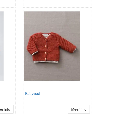
Babyvest
r info
Meer info