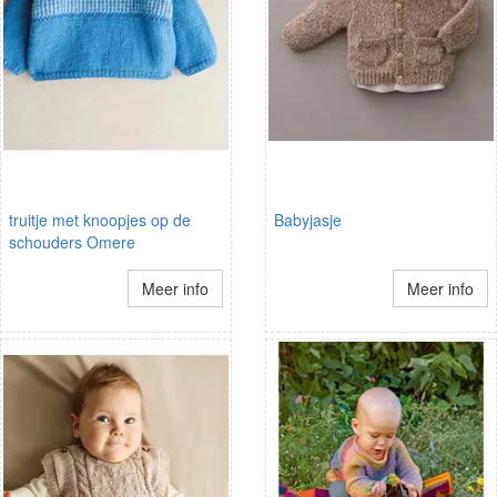
truitje met knoopjes op de
Babyjasje
schouders Omere
Meer info
Meer info