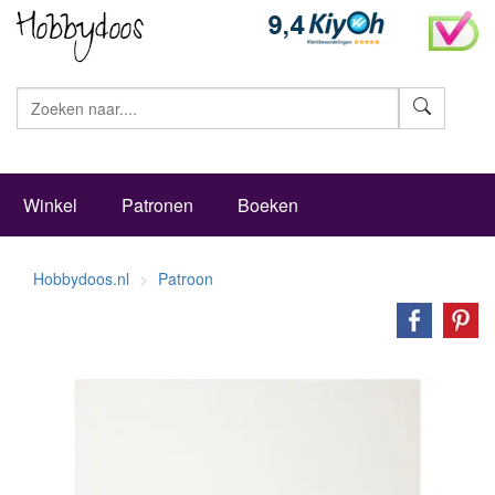
Zoeke
Winkel
Patronen
Boeken
Hobbydoos.nl
Patroon