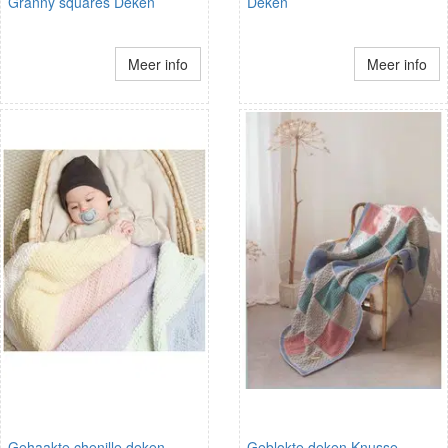
Granny squares Deken
Deken
Meer info
Meer info
Gehaakte chenille deken
Geblokte deken Knusse