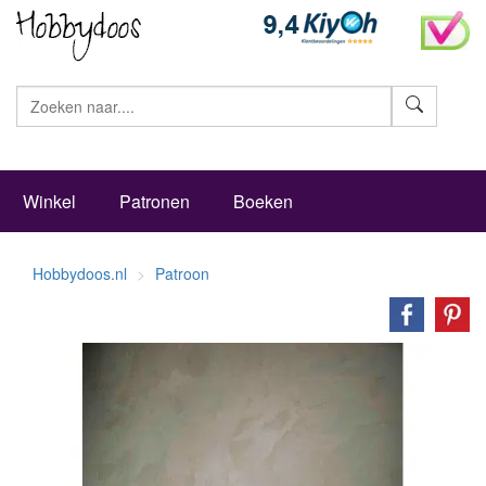
Zoeke
Winkel
Patronen
Boeken
Hobbydoos.nl
Patroon