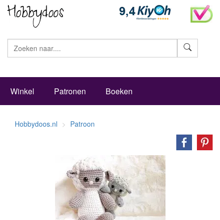
Zoeke
Winkel
Patronen
Boeken
Hobbydoos.nl
Patroon