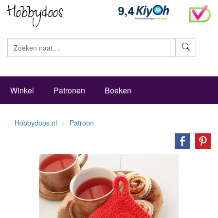
Zoeke
Winkel
Patronen
Boeken
Hobbydoos.nl
Patroon