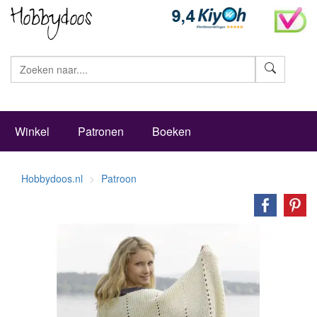
Zoeke
Winkel
Patronen
Boeken
Hobbydoos.nl
Patroon