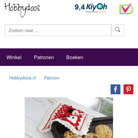
Zoeke
Winkel
Patronen
Boeken
Hobbydoos.nl
Patroon