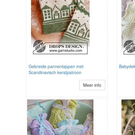
Gebreide pannenlappen met
Babyde
Scandinavisch kerstpatroon
Meer info