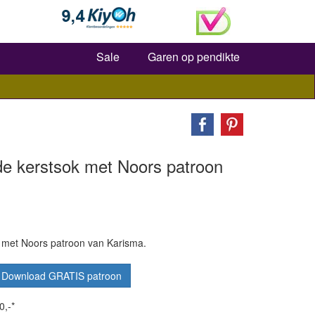
Zoeken
Sale
Garen op pendikte
de kerstsok met Noors patroon
 met Noors patroon van Karisma.
Download GRATIS patroon
0,-*