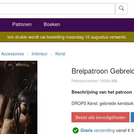
l
Patronen
Boeken
ivm drukte wordt uw bestelling maandag 10 augustus verwerkt.
Accessoires
Interieur
Kerst
Breipatroon Gebrei
Patroonnummer: 10040-986
Beschrijving van het patroon
DROPS Kerst: gebreide kerstsok
Bestel alle benodigdheden
Gratis
verzending
vanaf € 5