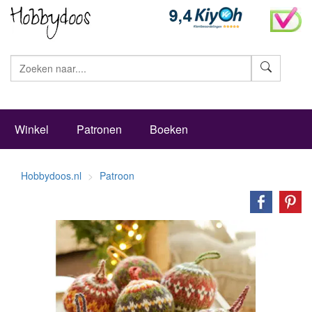
Zoeke
Winkel
Patronen
Boeken
Hobbydoos.nl
Patroon