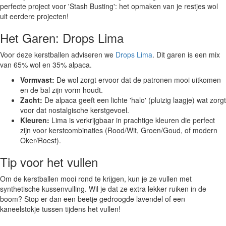
perfecte project voor 'Stash Busting': het opmaken van je restjes wol
uit eerdere projecten!
Het Garen: Drops Lima
Voor deze kerstballen adviseren we
Drops Lima
. Dit garen is een mix
van 65% wol en 35% alpaca.
Vormvast:
De wol zorgt ervoor dat de patronen mooi uitkomen
en de bal zijn vorm houdt.
Zacht:
De alpaca geeft een lichte 'halo' (pluizig laagje) wat zorgt
voor dat nostalgische kerstgevoel.
Kleuren:
Lima is verkrijgbaar in prachtige kleuren die perfect
zijn voor kerstcombinaties (Rood/Wit, Groen/Goud, of modern
Oker/Roest).
Tip voor het vullen
Om de kerstballen mooi rond te krijgen, kun je ze vullen met
synthetische kussenvulling. Wil je dat ze extra lekker ruiken in de
boom? Stop er dan een beetje gedroogde lavendel of een
kaneelstokje tussen tijdens het vullen!