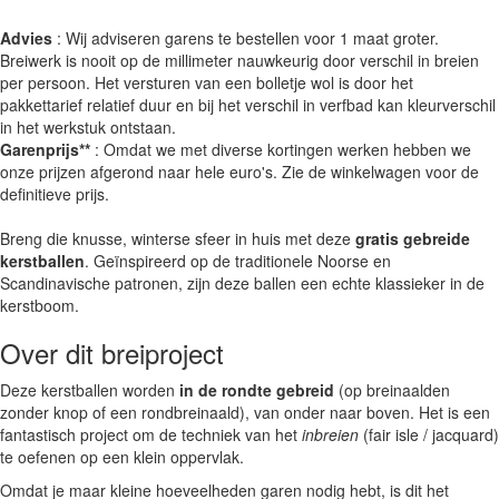
Advies
: Wij adviseren garens te bestellen voor 1 maat groter.
Breiwerk is nooit op de millimeter nauwkeurig door verschil in breien
per persoon. Het versturen van een bolletje wol is door het
pakkettarief relatief duur en bij het verschil in verfbad kan kleurverschil
in het werkstuk ontstaan.
Garenprijs**
: Omdat we met diverse kortingen werken hebben we
onze prijzen afgerond naar hele euro's. Zie de winkelwagen voor de
definitieve prijs.
Breng die knusse, winterse sfeer in huis met deze
gratis gebreide
kerstballen
. Geïnspireerd op de traditionele Noorse en
Scandinavische patronen, zijn deze ballen een echte klassieker in de
kerstboom.
Over dit breiproject
Deze kerstballen worden
in de rondte gebreid
(op breinaalden
zonder knop of een rondbreinaald), van onder naar boven. Het is een
fantastisch project om de techniek van het
inbreien
(fair isle / jacquard)
te oefenen op een klein oppervlak.
Omdat je maar kleine hoeveelheden garen nodig hebt, is dit het