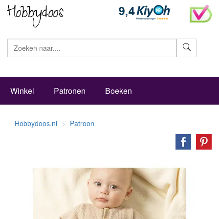
Zoeke
Winkel
Patronen
Boeken
Hobbydoos.nl
Patroon