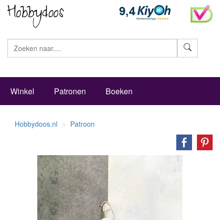
Zoeke
Winkel
Patronen
Boeken
Hobbydoos.nl
Patroon