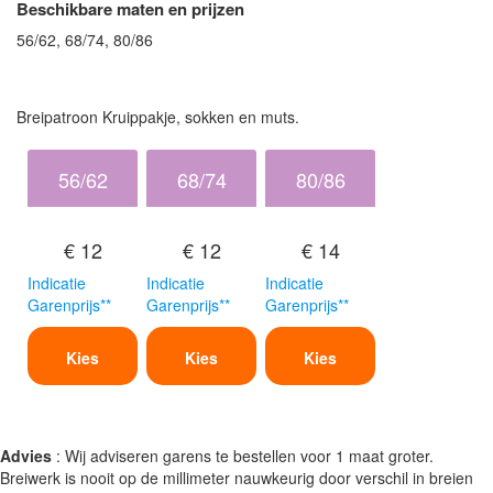
Beschikbare maten en prijzen
56/62, 68/74, 80/86
Breipatroon Kruippakje, sokken en muts.
56/62
68/74
80/86
€ 12
€ 12
€ 14
Indicatie
Indicatie
Indicatie
Garenprijs**
Garenprijs**
Garenprijs**
Kies
Kies
Kies
Advies
: Wij adviseren garens te bestellen voor 1 maat groter.
Breiwerk is nooit op de millimeter nauwkeurig door verschil in breien