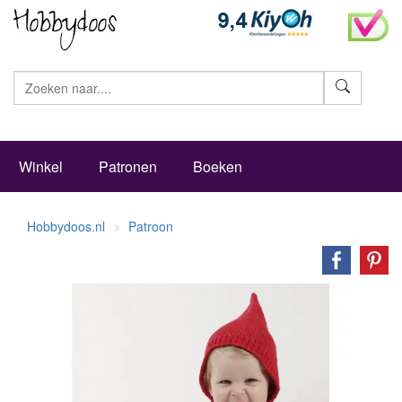
Zoeke
Winkel
Patronen
Boeken
Hobbydoos.nl
Patroon