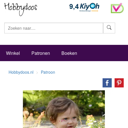
Zoeke
Winkel
Patronen
Boeken
Hobbydoos.nl
Patroon