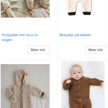
Kruippakje met neus en
Boxpakje pandabeer
oogjes
Meer info
Meer info