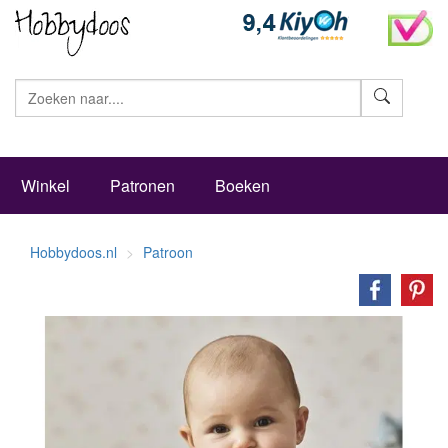
Zoeke
Winkel
Patronen
Boeken
Hobbydoos.nl
Patroon