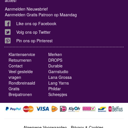
acties!
Aanmelden Nieuwsbrief
Aanmelden Gratis Patroon op Maandag
Like ons op Facebook
Volg ons op Twitter
Pin ons op Pinterest
Klantenservice
Merken
Retourneren
DROPS
Contact
Durable
Veel gestelde
Garnstudio
vragen
Lana Grossa
Rondbreinaald
Lang Yarns
Gratis
Phildar
Breipatronen
Scheepjes
Algemene Voorwaarden
Privacy & Cookies