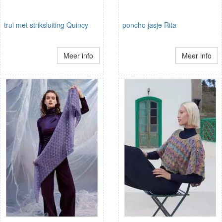
trui met striksluiting Quincy
poncho jasje Rita
Meer info
Meer info