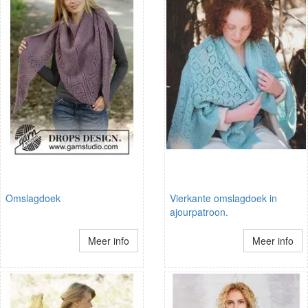
Omslagdoek
Vierkante omslagdoek in
ajourpatroon.
Meer info
Meer info