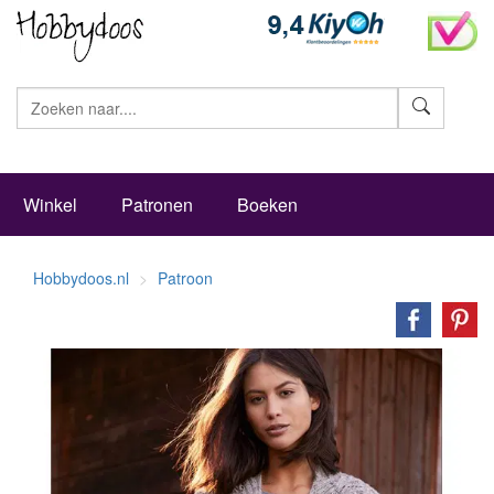
Zoeke
Winkel
Patronen
Boeken
Hobbydoos.nl
Patroon