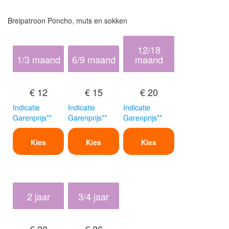
Breipatroon Poncho, muts en sokken
12/18
1/3 maand
6/9 maand
maand
€ 12
€ 15
€ 20
Indicatie
Indicatie
Indicatie
Garenprijs**
Garenprijs**
Garenprijs**
Kies
Kies
Kies
2 jaar
3/4 jaar
€ 23
€ 26