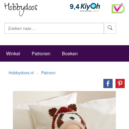
Zoeke
Winkel
Patronen
Boeken
Hobbydoos.nl
Patroon