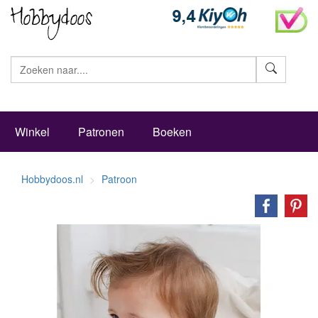
Zoeke
Winkel
Patronen
Boeken
Hobbydoos.nl
Patroon