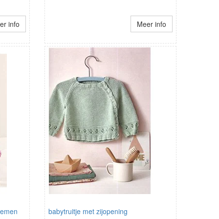
r info
Meer info
loemen
babytruitje met zijopening