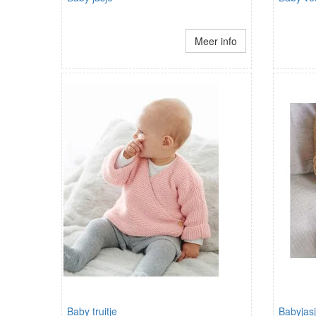
Meer info
Baby truitje
Babyjas