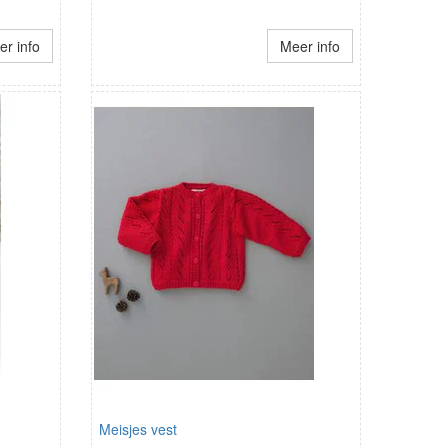
r info
Meer info
Meisjes vest