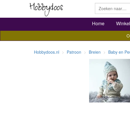
Home
Winke
O
Hobbydoos.nl
Patroon
Breien
Baby en Pe