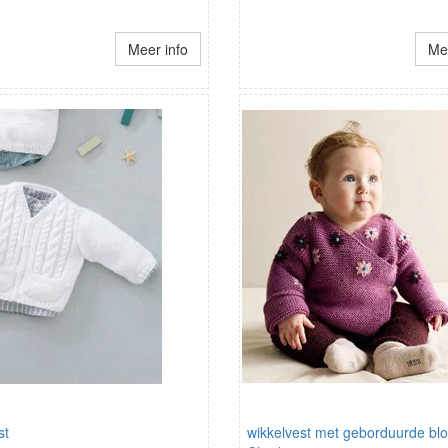
Meer info
Mee
st
wikkelvest met geborduurde b