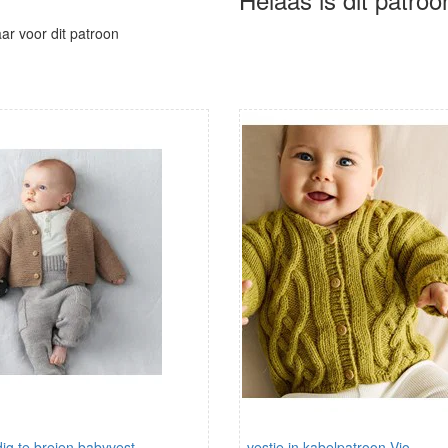
aar voor dit patroon
ig te breien babyvest
vestje in kabelpatroon Vio