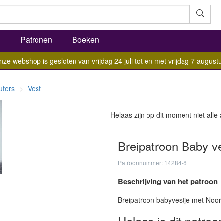
l
Patronen
Boeken
nze webshop is gesloten van vrijdag 24 juli tot en met vrijdag 7 augustu
uters
Vest
Helaas zijn op dit moment niet alle
Breipatroon Baby ve
Patroonnummer: 14284-6
Beschrijving van het patroon
Breipatroon babyvestje met Noor
Helaas is dit patroo