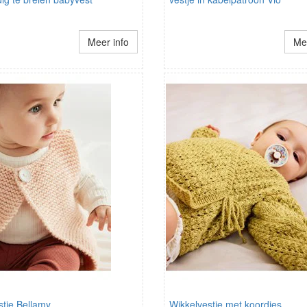
Meer info
Mee
stje Bellamy
Wikkelvestje met koordjes