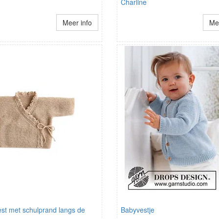
Charline
Meer info
Mee
est met schulprand langs de
Babyvestje