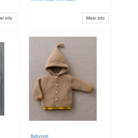
r info
Meer info
Babyvest