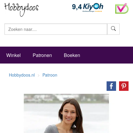
Zoeke
Winkel
Patronen
Boeken
Hobbydoos.nl
Patroon