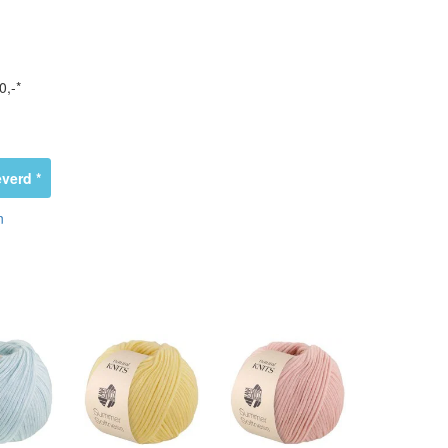
0,-*
verd *
n