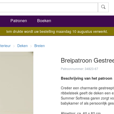
l
Patronen
Boeken
ivm drukte wordt uw bestelling maandag 10 augustus verwerkt.
nterieur
Deken
Breien
Breipatroon Gestr
Patroonnummer: 34823-67
Beschrijving van het patroon
Creëer een charmante gestreepte
ribbelsteek geeft de deken een e
Summer Softness garen zorgt voo
babykamer of als persoonlijk ge
Afmeting: ca. 60 x 82 cm