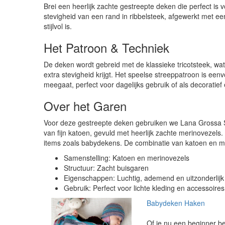
Brei een heerlijk zachte gestreepte deken die perfect is 
stevigheid van een rand in ribbelsteek, afgewerkt met e
stijlvol is.
Het Patroon & Techniek
De deken wordt gebreid met de klassieke tricotsteek, wa
extra stevigheid krijgt. Het speelse streeppatroon is een
meegaat, perfect voor dagelijks gebruik of als decoratie
Over het Garen
Voor deze gestreepte deken gebruiken we Lana Grossa Sum
van fijn katoen, gevuld met heerlijk zachte merinovezels.
items zoals babydekens. De combinatie van katoen en m
Samenstelling: Katoen en merinovezels
Structuur: Zacht buisgaren
Eigenschappen: Luchtig, ademend en uitzonderlijk
Gebruik: Perfect voor lichte kleding en accessoire
Babydeken Haken
Of je nu een beginner be