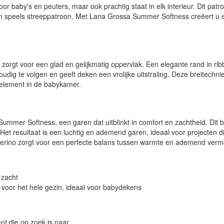
voor baby's en peuters, maar ook prachtig staat in elk interieur. Dit pa
en speels streeppatroon. Met Lana Grossa Summer Softness creëert u ee
t zorgt voor een glad en gelijkmatig oppervlak. Een elegante rand in 
voudig te volgen en geeft deken een vrolijke uitstraling. Deze breitechn
f element in de babykamer.
mer Softness, een garen dat uitblinkt in comfort en zachtheid. Dit bu
 Het resultaat is een luchtig en ademend garen, ideaal voor projecten 
erino zorgt voor een perfecte balans tussen warmte en ademend vermo
 zacht
s voor het hele gezin, ideaal voor babydekens
nt die op zoek is naar