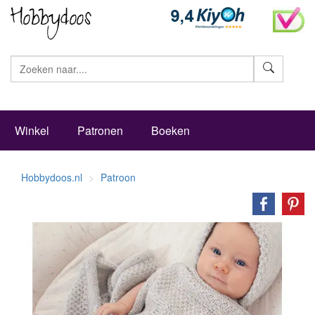
Zoeke
Winkel
Patronen
Boeken
Hobbydoos.nl
Patroon