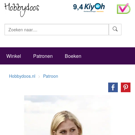
Zoeke
Winkel
Patronen
Boeken
Hobbydoos.nl
Patroon