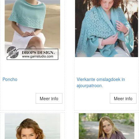
Poncho
Vierkante omslagdoek in
ajourpatroon.
Meer info
Meer info